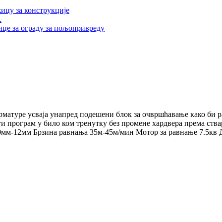
.
матуре усваја унапред подешени блок за очвршћавање како би
ти програм у било ком тренутку без промене хардвера према ст
мм-12мм Брзина равнања 35м-45м/мин Мотор за равнање 7.5кв Ди