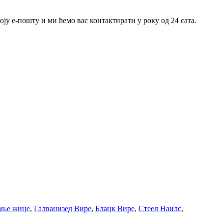
ју е-пошту и ми ћемо вас контактирати у року од 24 сата.
ање жице
,
Галванизед Вире
,
Блацк Вире
,
Стеел Наилс
,