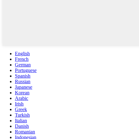
English
French
German
Portuguese
Spanish
Russian
Japanese
Korean
Arabic
Irish
Greek
Turkish
Italian
Danish
Romanian
Indonesian