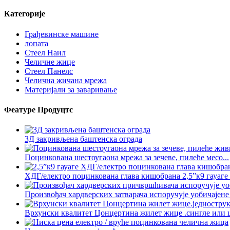
Категорије
Грађевинске машине
лопата
Стеел Наил
Челичне жице
Стеел Панелс
Челична жичана мрежа
Материјали за заваривање
Феатуре Продуцтс
3Д закривљена баштенска ограда
Поцинкована шестоугаона мрежа за зечеве, пилеће месо...
ХДГ/електро поцинкована глава кишобрана 2,5”к9 гауаге р
Произвођач хардверских затварача испоручује уобичајене о
Врхунски квалитет Цонцертина жилет жице .сингле или ц