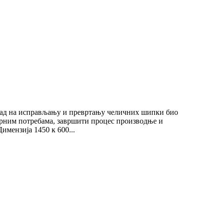
 рад на исправљању и превртању челичних шипки био
варним потребама, завршити процес производње и
мензија 1450 к 600...