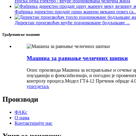
Ниска цена електро / вруће поцинкована челична жица
Фабрика директно продаје црни жарени мекани повез са..
Директан произвођач вруће поцинковане бодљикаве ...
Грађевинске машине
Машина за равнање челичних шипки
Опис производа Машина за исправљање и сечење ар
поузданији и флексибилнији, и погодно је промени
контролу процеса.Модел ГТ4-12 Пречник обраде 4.0
упит
детаљ
Производи
ФАКс
О нама
Контактирајте нас
Упит за ценовник