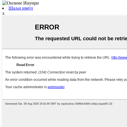
Шаљи имејл
x