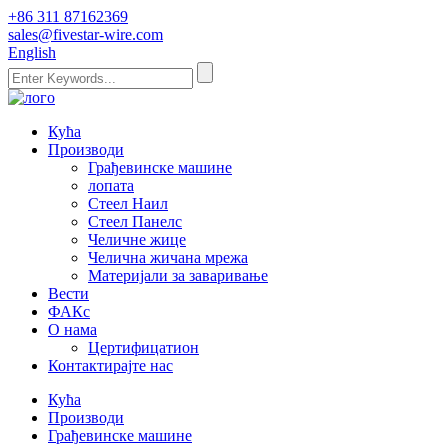
+86 311 87162369
sales@fivestar-wire.com
English
Кућа
Производи
Грађевинске машине
лопата
Стеел Наил
Стеел Панелс
Челичне жице
Челична жичана мрежа
Материјали за заваривање
Вести
ФАКс
О нама
Цертифицатион
Контактирајте нас
Кућа
Производи
Грађевинске машине