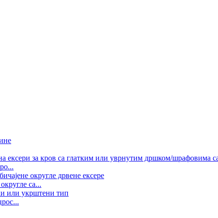
о...
кругле са...
рос...