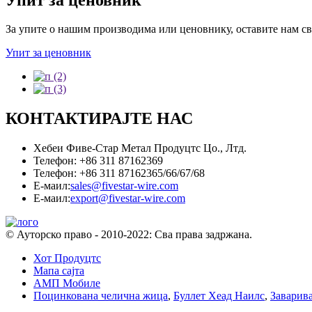
За упите о нашим производима или ценовнику, оставите нам сво
Упит за ценовник
КОНТАКТИРАЈТЕ НАС
Хебеи Фиве-Стар Метал Продуцтс Цо., Лтд.
Телефон: +86 311 87162369
Телефон: +86 311 87162365/66/67/68
Е-маил:
sales@fivestar-wire.com
Е-маил:
export@fivestar-wire.com
© Ауторско право - 2010-2022: Сва права задржана.
Хот Продуцтс
Мапа сајта
АМП Мобиле
Поцинкована челична жица
,
Буллет Хеад Наилс
,
Заварив