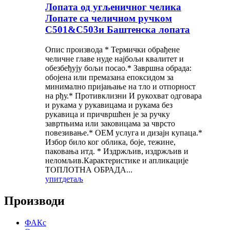
Лопата од угљеничног челика
Лопате са челичном ручком
С501&С503и Баштенска лопата
Опис производа * Термички обрађене
челичне главе нуде најбољи квалитет и
обезбеђују бољи посао.* Завршна обрада:
обојена или премазана епоксидом за
минимално пријањање на тло и отпорност
на рђу.* Противклизни И рукохват одговара
и рукама у рукавицама и рукама без
рукавица и причвршћен је за ручку
завртњима или заковицама за чврсто
повезивање.* ОЕМ услуга и дизајн купаца.*
Избор било ког облика, боје, тежине,
паковања итд. * Издржљив, издржљив и
неломљив.Карактеристике и апликације
ТОПЛОТНА ОБРАДА...
упит
детаљ
Производи
ФАКс