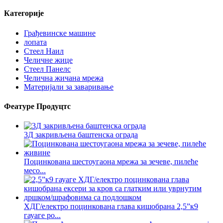
Категорије
Грађевинске машине
лопата
Стеел Наил
Челичне жице
Стеел Панелс
Челична жичана мрежа
Материјали за заваривање
Феатуре Продуцтс
3Д закривљена баштенска ограда
Поцинкована шестоугаона мрежа за зечеве, пилеће
месо...
ХДГ/електро поцинкована глава кишобрана 2,5”к9
гауаге ро...