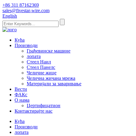
+86 311 87162369
sales@fivestar-wire.com
English
Кућа
Производи
Грађевинске машине
лопата
Стеел Наил
Стеел Панелс
Челичне жице
Челична жичана мрежа
Материјали за заваривање
Вести
ФАКс
О нама
Цертифицатион
Контактирајте нас
Кућа
Производи
лопата