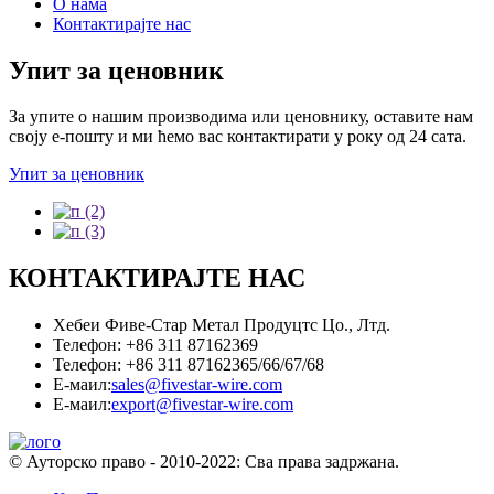
О нама
Контактирајте нас
Упит за ценовник
За упите о нашим производима или ценовнику, оставите нам
своју е-пошту и ми ћемо вас контактирати у року од 24 сата.
Упит за ценовник
КОНТАКТИРАЈТЕ НАС
Хебеи Фиве-Стар Метал Продуцтс Цо., Лтд.
Телефон: +86 311 87162369
Телефон: +86 311 87162365/66/67/68
Е-маил:
sales@fivestar-wire.com
Е-маил:
export@fivestar-wire.com
© Ауторско право - 2010-2022: Сва права задржана.