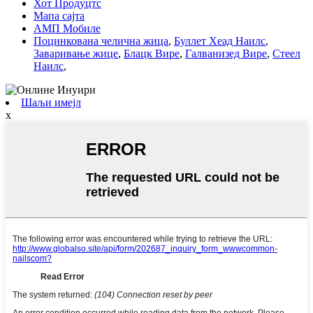
Хот Продуцтс
Мапа сајта
АМП Мобиле
Поцинкована челична жица
,
Буллет Хеад Наилс
,
Заваривање жице
,
Блацк Вире
,
Галванизед Вире
,
Стеел
Наилс
,
Шаљи имејл
x