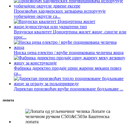
Произвођач хардверских затварача испоручује
уобичајене округле са...
Врхунски квалитет Цонцертина жилет жице .сингле или
црос...
Ниска цена електро / вруће поцинкована челична жица
Фабрика директно продаје црни жарени мекани повез
са...
Директан произвођач вруће поцинковане бодљикаве ...
лопата