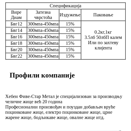
Спецификација
Вире
Затезна
Издужење
Паковање
Диам
чврстоћа
Бвг12
300мпа-450мпа
15%
Бвг14
300мпа-450мпа
15%
0.2кг,1кг
Бвг16
300мпа-450мпа
15%
3.5лб 50лбП калем
Или по захтеву
Бвг18
300мпа-450мпа
15%
клијента
Бвг20
300мпа-450мпа
15%
Бвг22
300мпа-450мпа
15%
Профили компаније
Хебеи Фиве-Стар Метал је специјализован за производњу
челичне жице већ 20 година
Професионални произвођач и поуздан добављач вруће
поцинковане жице, електро поцинковане жице, црне
жарене жице, бодљикаве жице, овалне жице итд.