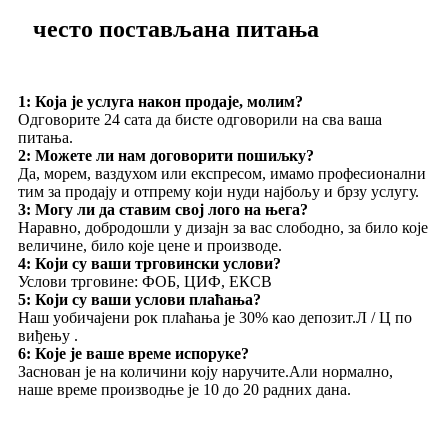
често постављана питања
1: Која је услуга након продаје, молим?
Одговорите 24 сата да бисте одговорили на сва ваша
питања.
2: Можете ли нам договорити пошиљку?
Да, морем, ваздухом или експресом, имамо професионални
тим за продају и отпрему који нуди најбољу и брзу услугу.
3: Могу ли да ставим свој лого на њега?
Наравно, добродошли у дизајн за вас слободно, за било које
величине, било које цене и производе.
4: Који су ваши трговински услови?
Услови трговине: ФОБ, ЦИФ, ЕКСВ
5: Који су ваши услови плаћања?
Наш уобичајени рок плаћања је 30% као депозит.Л / Ц по
виђењу .
6: Које је ваше време испоруке?
Заснован је на количини коју наручите.Али нормално,
наше време производње је 10 до 20 радних дана.