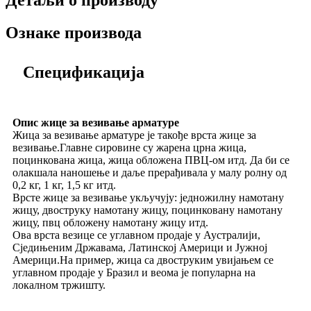
Детаљи о производу
Ознаке производа
Спецификација
Опис жице за везивање арматуре
Жица за везивање арматуре је такође врста жице за
везивање.Главне сировине су жарена црна жица,
поцинкована жица, жица обложена ПВЦ-ом итд. Да би се
олакшала наношење и даље прерађивала у малу ролну од
0,2 кг, 1 кг, 1,5 кг итд.
Врсте жице за везивање укључују: једножилну намотану
жицу, двоструку намотану жицу, поцинковану намотану
жицу, пвц обложену намотану жицу итд.
Ова врста везице се углавном продаје у Аустралији,
Сједињеним Државама, Латинској Америци и Јужној
Америци.На пример, жица са двоструким увијањем се
углавном продаје у Бразил и веома је популарна на
локалном тржишту.