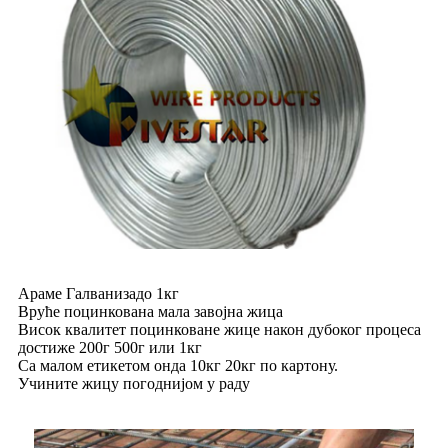
Араме Галванизадо 1кг
Вруће поцинкована мала завојна жица
Висок квалитет поцинковане жице након дубоког процеса
достиже 200г 500г или 1кг
Са малом етикетом онда 10кг 20кг по картону.
Учините жицу погоднијом у раду