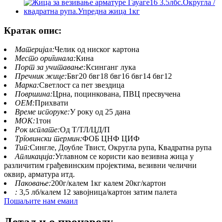
Кратак опис:
Материјал:
Челик од ниског картона
Место оригинала:
Кина
Порт за учитавање:
Ксинганг лука
Пречник жице:
Бвг20 бвг18 бвг16 бвг14 бвг12
Марка:
Светлост са пет звездица
Површина:
Црна, поцинкована, ПВЦ пресвучена
ОЕМ:
Прихвати
Време испоруке:
У року од 25 дана
МОК:
1тон
Рок исплате:
Од Т/ТЛ/ЦД/П
Трговински термин:
ФОБ ЦНФ ЦИФ
Тип:
Сингле, Доубле Твист, Округла рупа, Квадратна рупа
Апликација:
Углавном се користи као везивна жица у
различитим грађевинским пројектима, везивни челични
оквир, арматура итд.
Паковање:
200г/калем 1кг калем 20кг/картон
:
3,5 лб/калем 12 завојница/картон затим палета
Пошаљите нам емаил