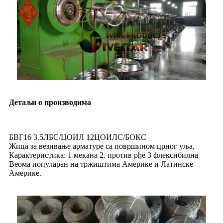
Детаљи о производима
БВГ16 3.5ЛБС/ЦОИЛ 12ЦОИЛС/БОКС
Жица за везивање арматуре са површином црног уља,
Карактеристика: 1 мекана 2. против рђе 3 флексибилна
Веома популаран на тржиштима Америке и Латинске
Америке.