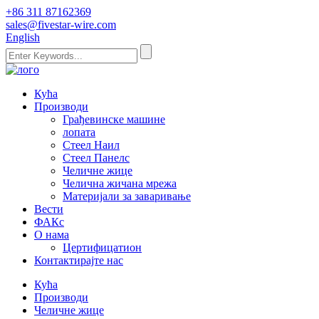
+86 311 87162369
sales@fivestar-wire.com
English
Кућа
Производи
Грађевинске машине
лопата
Стеел Наил
Стеел Панелс
Челичне жице
Челична жичана мрежа
Материјали за заваривање
Вести
ФАКс
О нама
Цертифицатион
Контактирајте нас
Кућа
Производи
Челичне жице