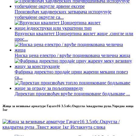
Произвођач хардверских затварача испоручује
уобичајене округле са...
Врхунски квалитет Цонцертина жилет жице .сингле или
црос...
Ниска цена електро / вруће поцинкована челична жица
Фабрика директно продаје црни жарени мекани повез
са...
Директан произвођач вруће поцинковане бодљикаве ...
Жица за везивање арматуре Гауаге16 3.5лбс.Округла /квадратна рупа.Упредна жица
1кг