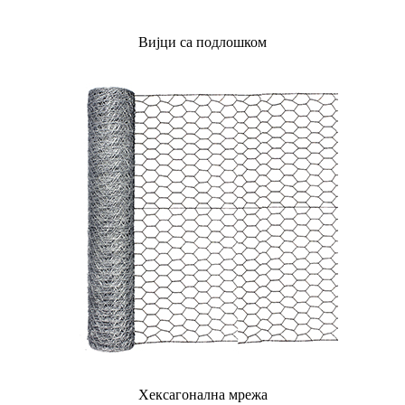
Вијци са подлошком
Хексагонална мрежа