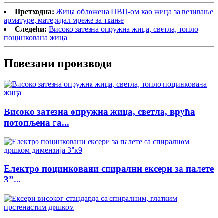
Претходна:
Жица обложена ПВЦ-ом као жица за везивање
арматуре, материјал мреже за ткање
Следећи:
Високо затезна опружна жица, светла, топло
поцинкована жица
Повезани производи
Високо затезна опружна жица, светла, врућа
потопљена га...
Електро поцинковани спирални ексери за палете
3”...