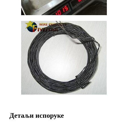
Детаљи испоруке