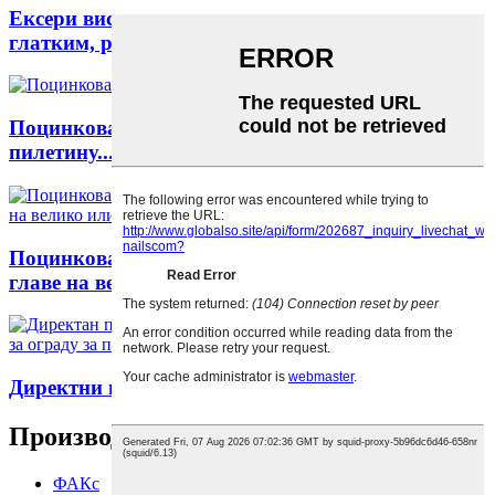
Ексери високог стандарда са спиралним,
глатким, р...
Поцинкована шестоугаона мрежа за зеца,
пилетину...
Поцинковани ексери за кровове велике равне
главе на велико или ...
Директни произвођач топло поцинкованих ба...
Производи
ФАКс