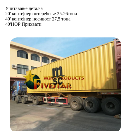
Учитавање детаља
20' контејнер оптерећење 25-26тона
40' контејнер носивост 27,5 тона
40'НОР Прихвати