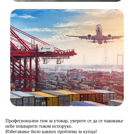
Професионални тим за утовар, уверите се да се паковање
неће покварити током испоруке.
Избегавање било каквих проблема за купца!