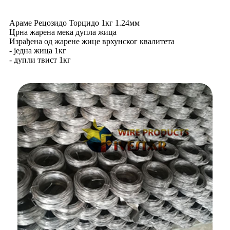
Араме Рецозидо Торцидо 1кг 1.24мм
Црна жарена мека дупла жица
Израђена од жарене жице врхунског квалитета
- једна жица 1кг
- дупли твист 1кг