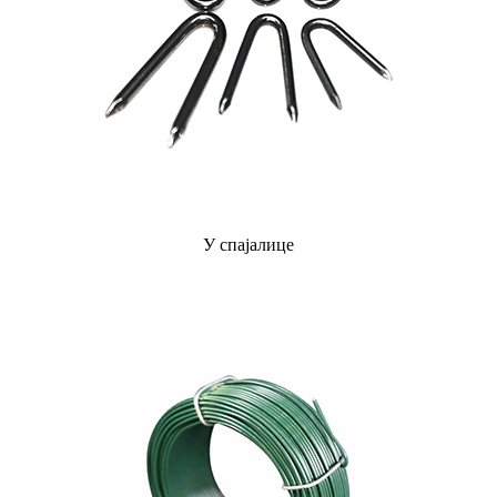
У спајалице