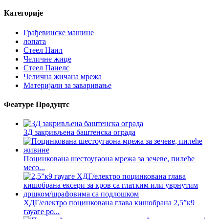
Категорије
Грађевинске машине
лопата
Стеел Наил
Челичне жице
Стеел Панелс
Челична жичана мрежа
Материјали за заваривање
Феатуре Продуцтс
3Д закривљена баштенска ограда
Поцинкована шестоугаона мрежа за зечеве, пилеће
месо...
ХДГ/електро поцинкована глава кишобрана 2,5”к9
гауаге ро...